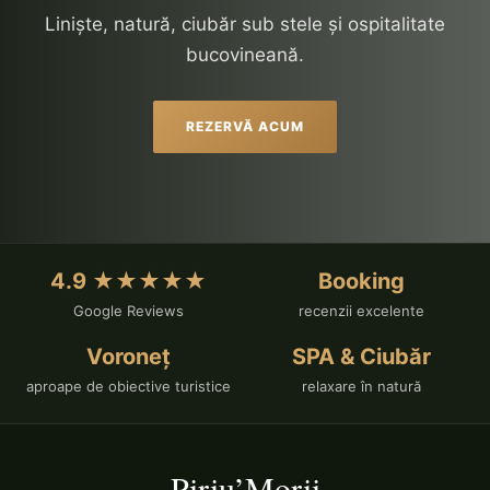
autentică
Liniște, natură, ciubăr sub stele și ospitalitate
bucovineană.
REZERVĂ ACUM
4.9 ★★★★★
Booking
Google Reviews
recenzii excelente
Voroneț
SPA & Ciubăr
aproape de obiective turistice
relaxare în natură
Piriu’Morii