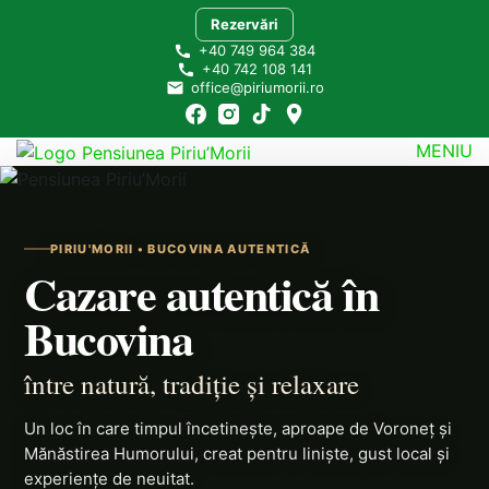
Skip
Rezervări
to
+40 749 964 384
content
+40 742 108 141
office@piriumorii.ro
MENIU
Pensiunea Piriu’Morii Bucovina
Ascultă încet liniștea!
PIRIU'MORII • BUCOVINA AUTENTICĂ
Cazare autentică în
Bucovina
între natură, tradiție și relaxare
Un loc în care timpul încetinește, aproape de Voroneț și
Mănăstirea Humorului, creat pentru liniște, gust local și
experiențe de neuitat.