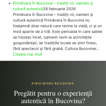
recomandări
Primăvara
Primăvara în Bucovina – tradiții vii, oameni și
reale
în
cultură autentică
28 februarie 2026
Bucovina
Primăvara în Bucovina – tradiții vii, oameni și
–
cultură autentică Primăvara în Bucovina nu
oferte
înseamnă doar natură care revine la viață, ci și un
și
mod aparte de a trăi. Este perioada în care satele
pachete
se trezesc încet, oamenii revin la activitățile
pentru
gospodărești, iar tradițiile locale se simt firesc,
un
fără spectacol și fără grabă. Cultura Bucovinei…
:
sejur
Citește mai mult
Primăvara
liniștit
în
Bucovina
–
tradiții
PIRIU’MORII BUCOVINA
vii,
Pregătit pentru o experiență
oameni
autentică în Bucovina?
și
cultură