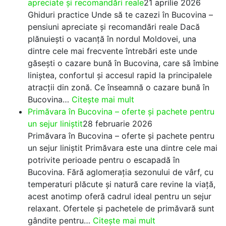
apreciate și recomandări reale
21 aprilie 2026
Ghiduri practice Unde să te cazezi în Bucovina –
pensiuni apreciate și recomandări reale Dacă
plănuiești o vacanță în nordul Moldovei, una
dintre cele mai frecvente întrebări este unde
găsești o cazare bună în Bucovina, care să îmbine
liniștea, confortul și accesul rapid la principalele
atracții din zonă. Ce înseamnă o cazare bună în
:
Bucovina…
Citește mai mult
Unde
Primăvara în Bucovina – oferte și pachete pentru
să
un sejur liniștit
28 februarie 2026
te
Primăvara în Bucovina – oferte și pachete pentru
cazezi
un sejur liniștit Primăvara este una dintre cele mai
în
potrivite perioade pentru o escapadă în
Bucovina
Bucovina. Fără aglomerația sezonului de vârf, cu
–
temperaturi plăcute și natură care revine la viață,
pensiuni
acest anotimp oferă cadrul ideal pentru un sejur
apreciate
relaxant. Ofertele și pachetele de primăvară sunt
și
:
gândite pentru…
Citește mai mult