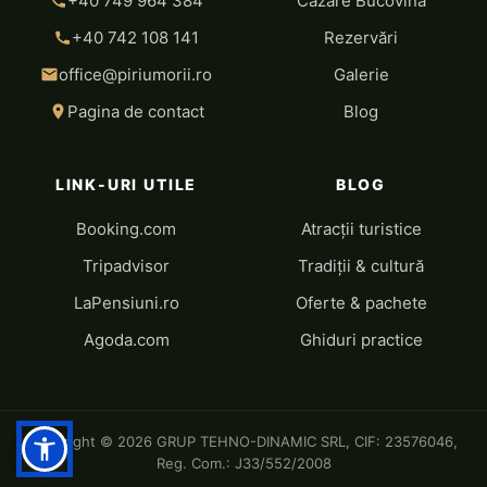
+40 749 964 384
Cazare Bucovina
+40 742 108 141
Rezervări
office@piriumorii.ro
Galerie
Pagina de contact
Blog
LINK-URI UTILE
BLOG
Booking.com
Atracții turistice
Tripadvisor
Tradiții & cultură
LaPensiuni.ro
Oferte & pachete
Agoda.com
Ghiduri practice
Copyright © 2026 GRUP TEHNO-DINAMIC SRL, CIF: 23576046,
Reg. Com.: J33/552/2008