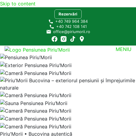
Skip to content
Rezervări
+40 749 964 384
+40 742 108 141
office@piriumorii.ro
MENIU
Pensiunea Piriu’Morii Bucovina
Ascultă încet liniștea!
Piriu'Morii • Bucovina autentică